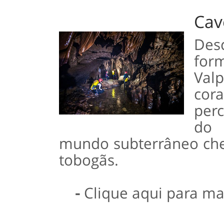
Cav
Des
for
Val
cor
per
do 
mundo subterrâneo cheio
tobogãs.
-
Clique aqui para ma