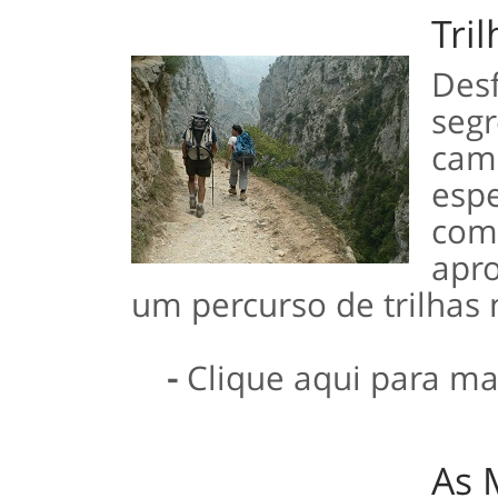
Tril
Des
se
cam
espe
co
apr
um percurso de trilhas
-
Clique aqui para ma
As 