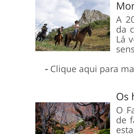
Mon
A 2
da 
Lá 
sens
-
Clique aqui para ma
Os 
O F
de 
esta