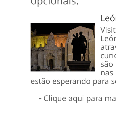
opcionais.
Leó
Vis
Leó
at
curi
são
nas 
estão esperando para s
-
Clique aqui para ma