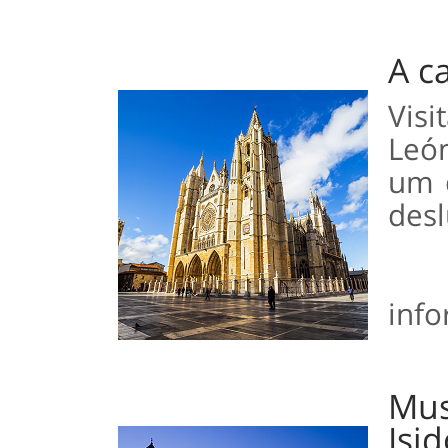
A c
Vis
Leó
um d
des
inf
Mu
Isi