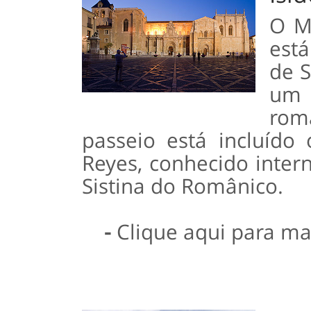
O M
está
de S
um 
rom
passeio está incluído
Reyes, conhecido inte
Sistina do Românico.
-
Clique aqui para ma