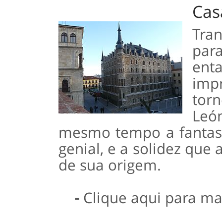
Cas
Tra
par
en
imp
tor
Leó
mesmo tempo a fantasi
genial, e a solidez que 
de sua origem.
-
Clique aqui para ma