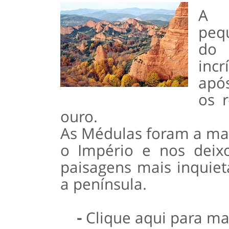
A b
pequ
do 
inc
apó
os 
ouro.
As Médulas foram a mai
o Império e nos deix
paisagens mais inquiet
a península.
-
Clique aqui para ma