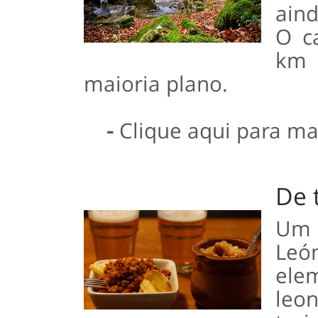
aind
O c
km 
maioria plano.
-
Clique aqui para ma
De 
Um 
Le
ele
leon